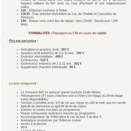
l’aspect militaire du fort avec sa cour d’honneur et ses majestueuses
salles.
12h
: Déjeuner extérieur à l’hôtel.
13h30
: Puis direction Belvédère du Lac de Chalain et Cascades du
Hérisson.
16h
: Retour vers votre lieu de départ. Vers 21h45 : Semécourt / 22h
Metz.
FORMALITÉS :
Passeport ou CNI en cours de validité
Prix par personne
:
Amicaliste et ayant(s) droit :
307 €
Ayant(s) droit enfant(s) de 2 à 11 ans :
182
€
Extérieur intermédiaire :
409 €
Extérieur(s) :
510 €
Extérieur(s) enfant(s) de 2 à 11 ans :
362 €
Supplément chambre individuelle :
9
0 €
Le prix comprend :
Le transport A/R en autocar grand tourisme Emile Weber
Hébergement (3*) base chambre twin à l’hôtel (1er étage ou 2ème étage
selon disponibilités)
Pension Complète avec 1/4 de vin aux repas et café le midi, eau en carafe
Apéritif de bienvenue et apéritif de fin de séjour
Entrées et visites inscrites au programme
Repas restaurants extérieurs inscrits au programme
Accompagnateur de l’hôtel dans le car du jour 2 au jour 3
Animations proposées par l’hôtel en soirée
Accès à la piscine
Wi-fi
La taxe de séjour.