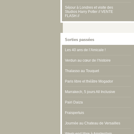
Séjour à Londres et visite des
Studios Harry Potter // VENTE
FLASH //
Sorties passées
Les 40 ans de l’Amicale !
Verdun au cœur de l’histoire
Thalasso au Touquet
Paris libre et théâtre Mogador
Marrakech, 5 jours All Inclusive
Pairi Daiza
Fraispertuis
Journée au Chateau de Versailles
Week-end libre à Amsterdam