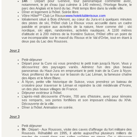
14h
: Départ pour Genève, tour panoramique commenté avec,
notamment, le jet d’eau (qui culmine à 140 mètres), l’Horloge fleurie, le
parc des Anglais et le bord du lac. Petit temps libre dans la vieille ville.
Dîner et logement à l’hôtel. Soirée libre.
Vôtre Hôtel*** Club Le Risoux
www.hotelclublerisoux.com
Idéalement situé à Bois d’Amont, au cœur du Jura et à quelques minutes
des pistes de ski, l’Hôtel club Le Risoux vous accueille dans un cadre
paisible et propice aux activités de la nature, hiver comme été : ski
nordique, ski alpin, randonnées, activités nautiques. A 1100 mètres
d’altitude et à 200 mètres de la frontière Suisse, l’Hôtel offre un point de
vue incomparable sur le massif du Risoux et le Val d’Orbe, tout en étant à
deux pas du Lac des Rousses.
Jour 2
Petit-déjeuner
Départ pour la Cure où vous prendrez le petit train jusqu’à Nyon. Vous y
découvrirez des paysages variés. Admirez l'un des plus beaux
panoramas du Haut-Jura en empruntant le petit train de la Cure à Nyon.
Vous profiterez de la vue sur le bassin du Lac Léman, la fameuse chaîne
des Alpes et le Mont Blanc.
À Nyon, petite ville historique de Suisse, vous prendrez un bateau de
croisière pour traverser le Léman et rejoindre la cité médiévale d'Yvoire,
un des plus beaux villages de France.
Déjeuner extérieur à l’hôtel.
L’après-midi découverte d’Yvoire, 700 ans d’histoire, avec pour témoins
ses remparts, ses portes fortifiées et son imposant château du XIVe.
Découverte de la ville.
Dîner à l’hôtel. Animation en soirée.
Jour 3
Petit déjeuner
9h
: Départ - Aux Rousses, visite des caves d’affinage du fort militaire des
Rousses. Réhabilité en 1995, il abrite aujourd’hui plusieurs milliers de
meules de comté dans ses salles voûtées en pierre. On y découvre