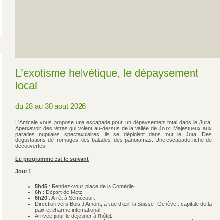
L’exotisme helvétique, le dépaysement
local
du 28 au 30 aout 2026
L'Amicale vous propose une escapade pour un dépaysement total dans le Jura.
Apercevoir des tétras qui volent au-dessus de la vallée de Joux. Majestueux aux
parades nuptiales spectaculaires, ils se déploient dans tout le Jura. Des
dégustations de fromages, des balades, des panoramas. Une escapade riche de
découvertes.
Le programme est le suivant
Jour 1
5h45
: Rendez-vous place de la Comédie
6h
: Départ de Metz
6h20
: Arrêt à Semécourt
Direction vers Bois d’Amont, à vue d’œil, la Suisse- Genève : capitale de la
paix et charme international.
Arrivée pour le déjeuner à l’hôtel.