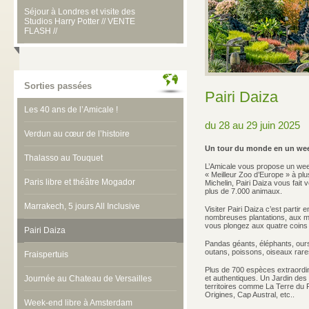
Séjour à Londres et visite des
Studios Harry Potter // VENTE
FLASH //
Sorties passées
Pairi Daiza
Les 40 ans de l’Amicale !
du 28 au 29 juin 2025
Verdun au cœur de l’histoire
Un tour du monde en un wee
Thalasso au Touquet
L’Amicale vous propose un week
« Meilleur Zoo d’Europe » à plusi
Paris libre et théâtre Mogador
Michelin, Pairi Daiza vous fait 
plus de 7.000 animaux.
Marrakech, 5 jours All Inclusive
Visiter Pairi Daiza c’est parti
nombreuses plantations, aux m
vous plongez aux quatre coins d
Pairi Daiza
Pandas géants, éléphants, ours
outans, poissons, oiseaux rares
Fraispertuis
Plus de 700 espèces extraordin
et authentiques. Un Jardin des
Journée au Chateau de Versailles
territoires comme La Terre du
Origines, Cap Austral, etc..
Week-end libre à Amsterdam