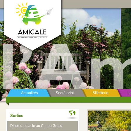
Actualités
Secrétariat
Billetterie
Lo
Sorties
Diner spectacle au Cirque Gruss