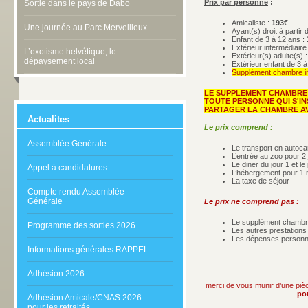
Prix par personne
:
Sortie dans le pays de Dabo
Amicaliste :
193€
Une journée au Parc Merveilleux
Ayant(s) droit à partir
Enfant de 3 à 12 ans :
Extérieur intermédiaire
L’exotisme helvétique, le
Extérieur(s) adulte(s) 
dépaysement local
Extérieur enfant de 3 à
Supplément chambre in
LE SUPPLEMENT CHAMBRE 
TOUTE PERSONNE QUI S'IN
PARTAGER LA CHAMBRE AV
Actualites
Le prix comprend :
Assemblée Générale
Le transport en autoca
L’entrée au zoo pour 2 
Le diner du jour 1 et le
Appel à candidatures
L’hébergement pour 1 n
La taxe de séjour
Compte rendu Assemblée
Générale
Le prix ne comprend pas :
Le supplément chambre 
Programme des sorties 2026
Les autres prestation
Les dépenses personne
Informations générales RAPPEL
Adhésion 2026
merci de vous munir d’une pièc
po
Adhésion Amicale/CNAS 2026
pour les retraités