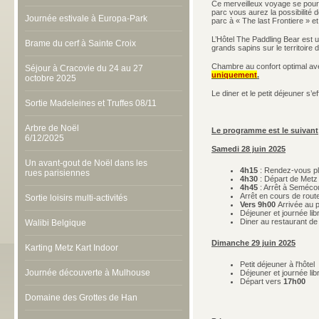
Ce merveilleux voyage se poursui
parc vous aurez la possibilité 
Journée estivale à Europa-Park
parc à « The last Frontiere » e
L’Hôtel The Paddling Bear est u
Brame du cerf à Sainte Croix
grands sapins sur le territoire d
Chambre au confort optimal a
Séjour à Cracovie du 24 au 27
uniquement
.
octobre 2025
Le diner et le petit déjeuner s’e
Sortie Madeleines et Truffes 08/11
Arbre de Noël
Le programme est le suivant
6/12/2025
Samedi 28 juin 2025
Un avant-gout de Noël dans les
4h15
: Rendez-vous pl
rues parisiennes
4h30
: Départ de Metz
4h45
: Arrêt à Seméco
Arrêt en cours de rout
Sortie loisirs multi-activités
Vers 9h00
Arrivée au 
Déjeuner et journée lib
Diner au restaurant de 
Walibi Belgique
Dimanche 29 juin 2025
Karting Metz Kart Indoor
Petit déjeuner à l'hôtel
Journée découverte à Mulhouse
Déjeuner et journée lib
Départ vers
17h00
Domaine des Grottes de Han