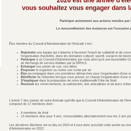
2026 est une année d'éle
vous souhaitez vous engager dans la
Participer activement aux actions menées par 
Le renouvellement des instances est l'occasion po
Être membre du Conseil d’Administration de l’Amicale c’est :
Rejoindre
une équipe qui s’attache à favoriser l'esprit de solidarité et de convi
l'organisation d'activités, dans les domaines culturel, sportif, social et de loisirs
Participer
à un Conseil d’Administration par mois ainsi qu’à une Assemblée G
de décharge de service établies par la DRHLS
Echanger
ses points de vue, ses idées
Proposer
et organiser au moins une sortie par an
Être
accompagné dans vos premières démarches pour l’organisation d’une sor
Bénéficier
de réduction lorsque vous prenez en charge l’organisation d’une so
S’impliquer
dans la préparation de notre traditionnelle Fête de Noël
Recevoir
les remerciements, la satisfaction, des amicalistes et de leurs enfan
L'article 7 des statuts de notre Amicale spécifie que le Conseil d’Administration de l'
composé de 17 membres dont :
4 membres de droit
13 membres élus pour 4 ans, renouvelables alternativement tous les 2 ans p
Les dernières élections ont eu lieu en 2024 et il sera donc procédé cette année au r
d'Administration en 2022.