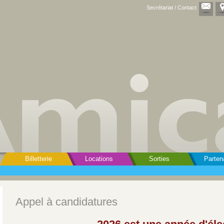
Secrétariat / Contact
Billetterie
Locations
Sorties
Parten
Appel à candidatures