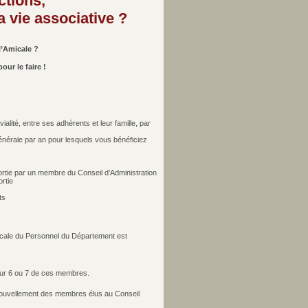
ctions,
 vie associative ?
l’Amicale ?
ur le faire !
vialité, entre ses adhérents et leur famille, par
énérale par an pour lesquels vous bénéficiez
tie par un membre du Conseil d’Administration
rtie
ts
Amicale du Personnel du Département est
our 6 ou 7 de ces membres.
enouvellement des membres élus au Conseil