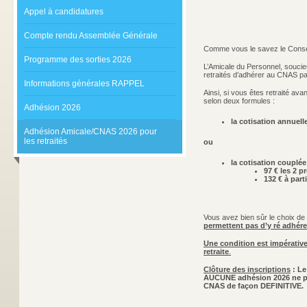
Appel à candidatures
Compte rendu Assemblée Générale
Comme vous le savez le Consei
Programme des sorties 2026
L’Amicale du Personnel, soucie
retraités d’adhérer au CNAS pa
Informations générales RAPPEL
Ainsi, si vous êtes retraité av
selon deux formules :
Adhésion 2026
la cotisation annuelle
Adhésion Amicale/CNAS 2026 pour
les retraités
ou
la cotisation coupl
97 € les 2 
132 € à parti
Vous avez bien sûr le choix de 
permettent pas d’y ré adhére
Une condition est impérativ
retraite
.
Clôture des inscriptions
: Le
AUCUNE adhésion 2026 ne pour
CNAS de façon DEFINITIVE.