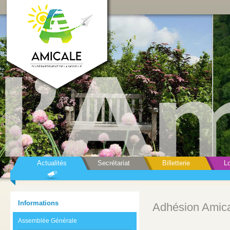
Actualités
Secrétariat
Billetterie
Lo
Informations
Adhésion Amica
Assemblée Générale