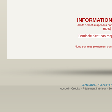
INFORMATION
droits seront suspendus par
mois)
L'Amicale n'est pas re
Nous sommes pleinement consci
Actualité
Secrétar
-
Accueil
-
Crédits
-
Règlement intérieur
-
Sec